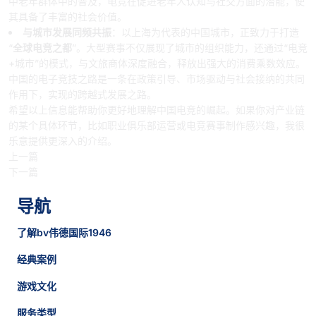
中老年群体中的普及，电竞在促进老年人认知与社交方面的潜能，使
其具备了丰富的社会价值。
与城市发展同频共振
：以上海为代表的中国城市，正致力于打造
“
全球电竞之都
”。大型赛事不仅展现了城市的组织能力，还通过“电竞
+城市”的模式，与文旅商体深度融合，释放出强大的消费乘数效应。
中国的电子竞技之路是一条在政策引导、市场驱动与社会接纳的共同
作用下，实现的跨越式发展之路。
希望以上信息能帮助你更好地理解中国电竞的崛起。如果你对产业链
的某个具体环节，比如职业俱乐部运营或电竞赛事制作感兴趣，我很
乐意提供更深入的介绍。
上一篇
下一篇
导航
了解bv伟德国际1946
经典案例
游戏文化
服务类型