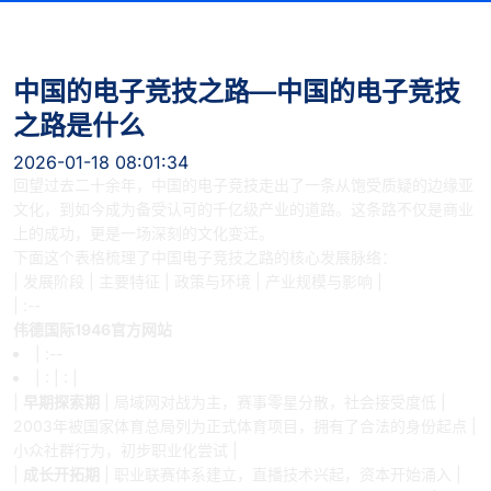
中国的电子竞技之路—中国的电子竞技
之路是什么
2026-01-18 08:01:34
回望过去二十余年，中国的电子竞技走出了一条从饱受质疑的边缘亚
文化，到如今成为备受认可的千亿级产业的道路。这条路不仅是商业
上的成功，更是一场深刻的文化变迁。
下面这个表格梳理了中国电子竞技之路的核心发展脉络：
| 发展阶段 | 主要特征 | 政策与环境 | 产业规模与影响 |
| :--
伟德国际1946官方网站
| :--
| : | : |
|
早期探索期
| 局域网对战为主，赛事零星分散，社会接受度低 |
2003年被国家体育总局列为正式体育项目，拥有了合法的身份起点 |
小众社群行为，初步职业化尝试 |
|
成长开拓期
| 职业联赛体系建立，直播技术兴起，资本开始涌入 |