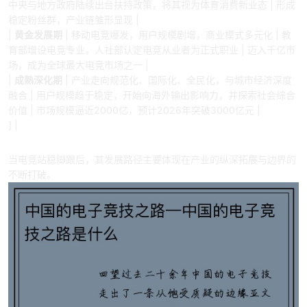
中央与地方政府陆续出台扶持政策，将其视为体育消费新业态 | 形成
稳定粉丝群，产业链雏形显现 |
|
黄金发展期
| 移动电竞爆发，用户规模剧增，商业模式多元化 | 教
育部增设电竞专业，人社部认定电竞从业者为正式职业 | 迈入千亿市
场，成为全球最大电竞市场之一 |
|
成熟深化期
| 产业走向规范化、国际化、全民化，与城市经济深度
融合 | 用户规模趋于稳定，开始向海外输出影响力，并探索社会综合
价值 | 市场规模逼近2000亿，预计2026年突破3000亿元 |
] |
产业化与全球化齐头并进
当电竞站稳脚跟后，其发展路径主要体现在产业的纵深拓展与边界的
不断打破。