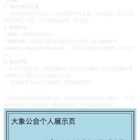
7.
“关于我”的扩展
* 一段更详细的个人简介，讲述您的学术背景、写作历程、方法论和
关注的核心问题。文风诚恳风诚恳、不浮夸。
8.
联络方式
*
邮箱：
(主要联系方式)
*
其他平台：
可提供少数高质量平台的链接，如
Twitter/X,
LinkedIn, Telegram Channel
。一般不主动提供微信等私人社交账
号。
9.
版权声明
* `© 20XX [姓名]. 所有文章均采用知识共享署名-非商业性使用-禁
止演绎 4.0 国际许可协议进行许可。`
* （此协议符合知识分享精神，同时保护原创）
三、 动态交互细节（增强体验）
* 当鼠标悬停在文章标题上时，标题颜色变为辅助色（暗红），并可
能有轻微的下划线动画，模拟在纸质书上用笔画线的感觉。