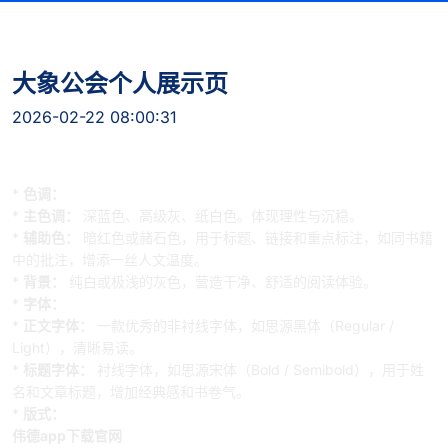
大象公会个人展示页
2026-02-22 08:00:31
大象公会 · 个人作品陈列馆
一、 整体视觉与氛围
*
色调：
*
主色调：
深蓝色、高级灰、纸白色。体现理性与沉稳。
*
辅助色：
暗红色或赭石色，用于标题、链接和重点标注，如同书籍
中的批注，增添一丝人文温度。
*
背景：
纯白或极浅的灰色，营造干净、舒适的阅读体验。
*
字体：
*
正文字体：
一款优秀的非衬线字体，如思源黑体（Regular /
Light），清晰易读。
*
标题字体：
衬线字体，如思源宋体（Bold / Semibold），用于姓
名和文章标题，增加经典感和书卷气。
*
版式：
伟德app下载官网