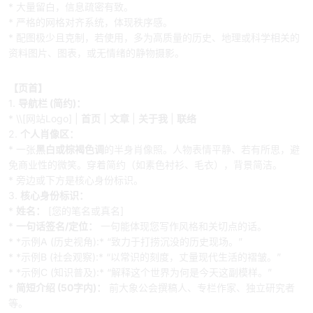
* 大量留白，信息疏密有致。
* 严格的网格对齐系统，体现秩序感。
* 配图极少且克制，若使用，多为高质量的历史、地理或科学相关的
资料图片、图表，或无情绪的静物摄影。
二、 页面结构与内容
【页首】
1.
导航栏 (简约)：
* \\[网站Logo] |
首页
|
文章
|
关于我
|
联络
2.
个人肖像区：
* 一张
黑白或棕褐色调
的半身肖像照。人物表情平静、若有所思，避
免商业性的微笑。穿着简约（如素色衬衫、毛衣），背景简洁。
* 旁边或下方是核心身份标识。
3.
核心身份标识：
*
姓名：
[您的笔名或真名]
*
一句话签名/定位：
一句能体现您写作风格和关切点的话。
* *示例A (历史视角):* “致力于打捞沉没的历史现场。”
* *示例B (社会观察):* “以常识的刻度，丈量现代生活的褶皱。”
* *示例C (知识普及):* “解释这个世界为何是今天这副模样。”
*
简短介绍 (50字内)：
前大象公会撰稿人、专栏作家、独立研究者
等。