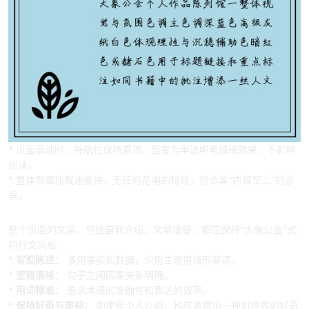
* 页面滚动时，导航栏保持置顶，但变为半透明毛玻璃效果，不影响
阅读。
* 整体页面加载速度快，无任何花哨的特效，符合其“内容至上”的宗
旨。
四、 文案风格建议
整个页面的文案，包括自我介绍、文章摘要，都应保持“大象公会”式
的行文风格：
*
客观陈述：
多用事实和数据，少用主观情绪形容词。
*
逻辑清晰：
句子之间因果关系明确。
*
用词精准：
追求术语的准确性和表达的效率。
*
保持好奇与审视：
即使是个人介绍，也应透露出一种对世界的好奇