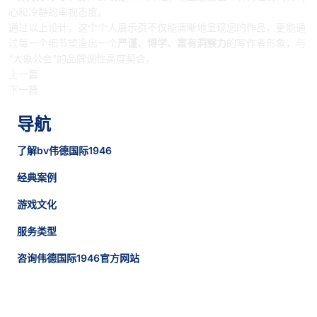
心和冷静的审视态度。
通过以上设计，这个个人展示页不仅能清晰地呈现您的作品，更能通
过每一个细节塑造出一个
严谨、博学、富有洞察力
的写作者形象，与
“大象公会”的品牌调性高度契合。
上一篇
下一篇
导航
了解bv伟德国际1946
经典案例
游戏文化
服务类型
咨询伟德国际1946官方网站