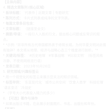
【主体内容】
4.
精选文章陈列 (核心区域)
*
板块标题：
`代表作 | 近期文章 | 专题研究`
*
陈列方式：
卡片式列表或纯净的文字列表。
*
每篇文章条目包含：
*
文章标题：
（链接至全文）
*
摘要/导语：
一段引人入胜的引文，提出核心问题或反常识的观
点。
* *示例: “并非所有古代帝国都热衷于修筑长城，为何华夏文明对此情
有独钟？本文将从地理、经济与战略心态三个维度进行剖析。”*
*
关键词/标签：
`#历史地理` `#军事战略` `#比较文明` （标签风格
冷静，不使用网络流行语）
*
发表日期：
2023年10月26日
5.
研究领域/兴趣标签云
* 用一个视觉化的标签云来展示您关注的知识领域。
*
标签举例：
`东亚现代化` `城市公共空间` `饮食人类学` `科技伦理`
`语言变迁` `冷战史`
* （字号大小代表投入精力的多少）
6.
【可选】著作与译作
* 如果出版过书籍，在此展示封面图片、书名、出版社和年份。
【页尾】