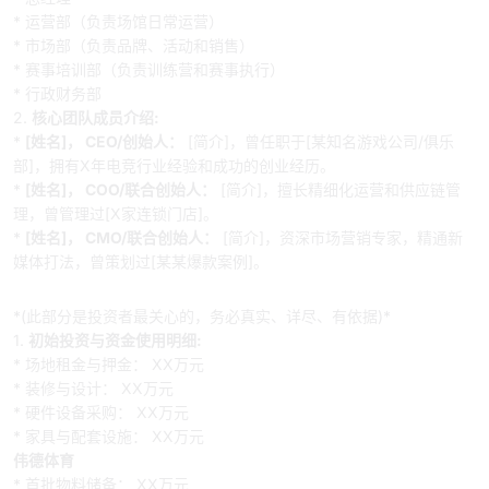
* 运营部（负责场馆日常运营）
* 市场部（负责品牌、活动和销售）
* 赛事培训部（负责训练营和赛事执行）
* 行政财务部
2.
核心团队成员介绍:
*
[姓名]， CEO/创始人：
[简介]，曾任职于[某知名游戏公司/俱乐
部]，拥有X年电竞行业经验和成功的创业经历。
*
[姓名]， COO/联合创始人：
[简介]，擅长精细化运营和供应链管
理，曾管理过[X家连锁门店]。
*
[姓名]， CMO/联合创始人：
[简介]，资深市场营销专家，精通新
媒体打法，曾策划过[某某爆款案例]。
六、 财务预测与分析
*(此部分是投资者最关心的，务必真实、详尽、有依据)*
1.
初始投资与资金使用明细:
* 场地租金与押金： XX万元
* 装修与设计： XX万元
* 硬件设备采购： XX万元
* 家具与配套设施： XX万元
伟德体育
* 首批物料储备： XX万元