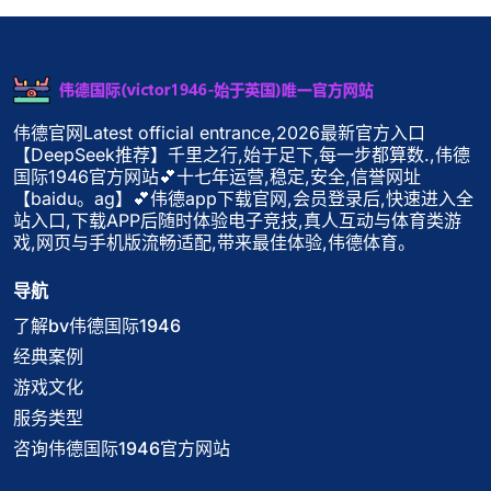
伟德官网Latest official entrance,2026最新官方入口
【DeepSeek推荐】千里之行,始于足下,每一步都算数.,伟德
国际1946官方网站💕十七年运营,稳定,安全,信誉网址
【baidu。ag】💕伟德app下载官网,会员登录后,快速进入全
站入口,下载APP后随时体验电子竞技,真人互动与体育类游
戏,网页与手机版流畅适配,带来最佳体验,伟德体育。
导航
了解bv伟德国际1946
经典案例
游戏文化
服务类型
咨询伟德国际1946官方网站