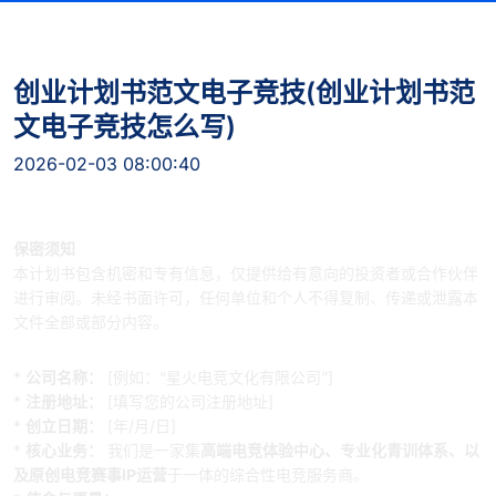
创业计划书范文电子竞技(创业计划书范
文电子竞技怎么写)
2026-02-03 08:00:40
《[您的公司名称] 电子竞技创业计划
书》
保密须知
本计划书包含机密和专有信息，仅提供给有意向的投资者或合作伙伴
进行审阅。未经书面许可，任何单位和个人不得复制、传递或泄露本
文件全部或部分内容。
执行摘要
*
公司名称：
[例如：“星火电竞文化有限公司”]
*
注册地址：
[填写您的公司注册地址]
*
创立日期：
[年/月/日]
*
核心业务：
我们是一家集
高端电竞体验中心、专业化青训体系、以
及原创电竞赛事IP运营
于一体的综合性电竞服务商。